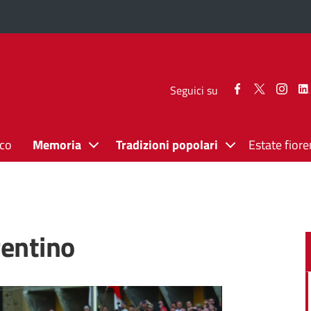
Seguici
Seguici
Segui
Seguici su
su
su
su
Facebook
Twitter
Inst
ico
Memoria
Tradizioni popolari
Estate fiore
rentino