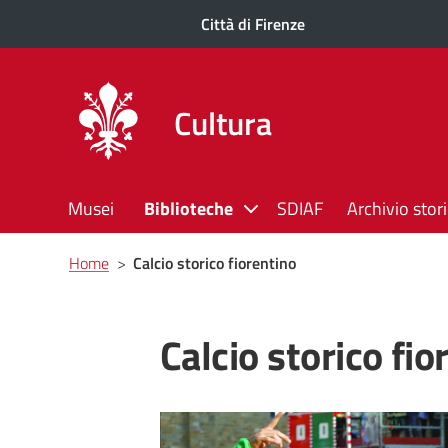
Città di Firenze
Cultura
Musei
Biblioteche
SDIAF
Archivio stor
Briciole
Home
>
Calcio storico fiorentino
di
pane
Calcio storico fio