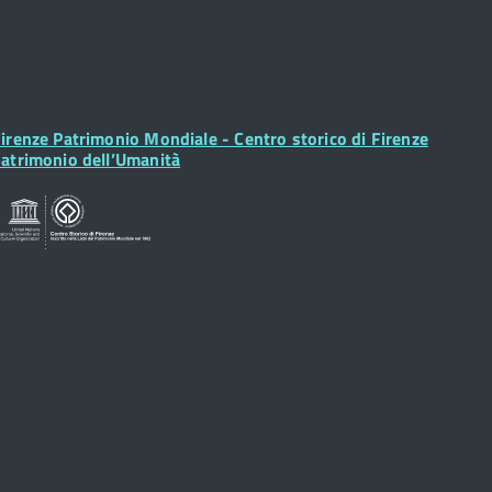
ooter
irenze Patrimonio Mondiale - Centro storico di Firenze
idget
atrimonio dell’Umanità