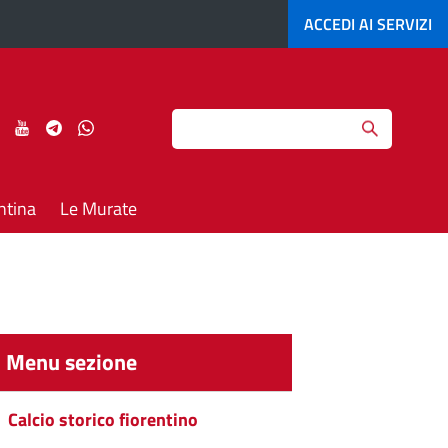
ACCEDI AI
SERVIZI
Search
ci
Seguici
Seguici
Seguici
Seguici
su
su
su
su
agram
LinkedIn
YouTube
Telegram
Whatsapp
ntina
Le Murate
Menu sezione
Calcio storico fiorentino