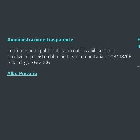
Footer
F
Amministrazione Trasparente
F
Widget
W
p
I dati personali pubblicati sono riutilizzabili solo alle
condizioni previste dalla direttiva comunitaria 2003/98/CE
e dal d.lgs. 36/2006
Albo Pretorio